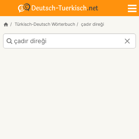
Türkisch-Deutsch Wörterbuch
çadır direği
Türkisch-
Deutsch
Übersetzung
für
"çadır
direği"