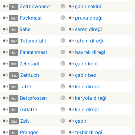
Zeltbewohner
çadır sakini
der
Fockmast
pruva direği
der
Rahe
seren direği
die
Totempfahl
totem direği
der
Fahnenmast
bayrak direği
der
Zeltstadt
çadır kent
die
Zelttuch
çadır bezi
das
Latte
kale direği
die
Bettpfosten
karyola direği
der
Torlatte
kale direği
die
Zelt
çadır
das
Pranger
teşhir direği
der