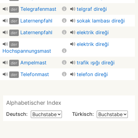
Telegrafenmast
telgraf direği
der
Laternenpfahl
sokak lambası direği
der
Laternenpfahl
elektrik direği
der
elektrik direği
der
Hochspannungsmast
Ampelmast
trafik ışığı direği
der
Telefonmast
telefon direği
der
Alphabetischer Index
Deutsch:
Türkisch: