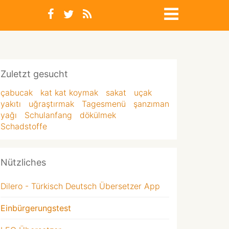
Zuletzt gesucht
çabucak
kat kat koymak
sakat
uçak
yakıtı
uğraştırmak
Tagesmenü
şanzıman
yağı
Schulanfang
dökülmek
Schadstoffe
Nützliches
Dilero - Türkisch Deutsch Übersetzer App
Einbürgerungstest