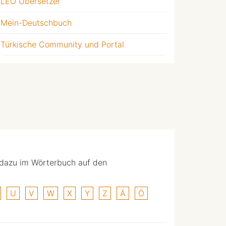
LEO Übersetzer
Mein-Deutschbuch
Türkische Community und Portal
 dazu im Wörterbuch auf den
U
V
W
X
Y
Z
Ä
Ö