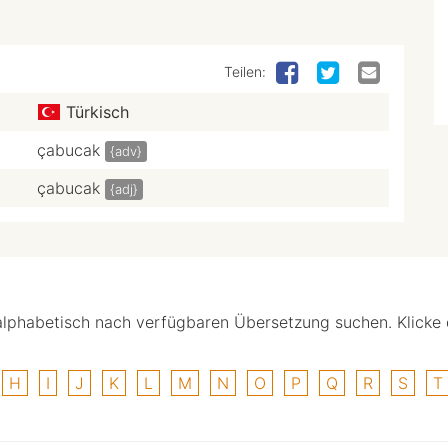
Teilen:
Türkisch
çabucak
{adv}
çabucak
{adj}
alphabetisch nach verfügbaren Übersetzung suchen. Klicke
H
I
J
K
L
M
N
O
P
Q
R
S
T