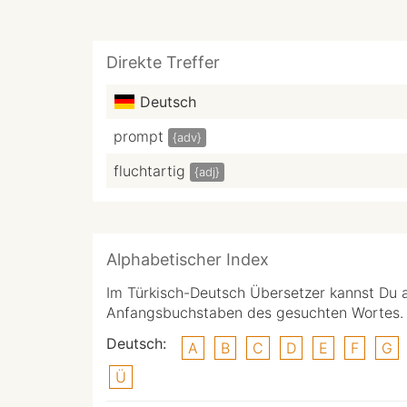
Direkte Treffer
Deutsch
prompt
{adv}
fluchtartig
{adj}
Alphabetischer Index
Im Türkisch-Deutsch Übersetzer kannst Du 
Anfangsbuchstaben des gesuchten Wortes.
Deutsch:
A
B
C
D
E
F
G
Ü