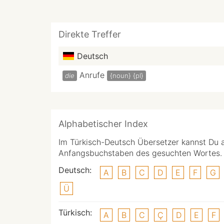
Direkte Treffer
Deutsch
Anrufe
die
{noun}
{pl}
Alphabetischer Index
Im Türkisch-Deutsch Übersetzer kannst Du 
Anfangsbuchstaben des gesuchten Wortes.
Deutsch:
A
B
C
D
E
F
G
Ü
Türkisch:
A
B
C
Ç
D
E
F