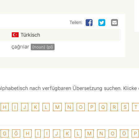
Teilen:
Türkisch
çağrılar
{noun}
{pl}
alphabetisch nach verfügbaren Übersetzung suchen. Klicke
H
I
J
K
L
M
N
O
P
Q
R
S
T
G
Ğ
H
I
I
J
K
L
M
N
O
Ö
P