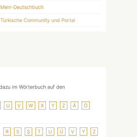
Mein-Deutschbuch
Türkische Community und Portal
 dazu im Wörterbuch auf den
U
V
W
X
Y
Z
Ä
Ö
R
S
Ş
T
U
Ü
V
Y
Z