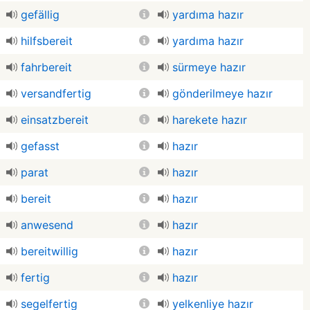
gefällig
yardıma hazır
hilfsbereit
yardıma hazır
fahrbereit
sürmeye hazır
versandfertig
gönderilmeye hazır
einsatzbereit
harekete hazır
gefasst
hazır
parat
hazır
bereit
hazır
anwesend
hazır
bereitwillig
hazır
fertig
hazır
segelfertig
yelkenliye hazır