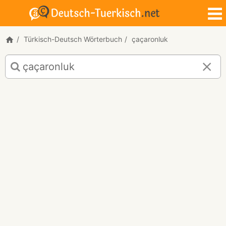
Türkisch-Deutsch Wörterbuch
çaçaronluk
Türkisch-
Deutsch
Übersetzung
für
"çaçaronluk"