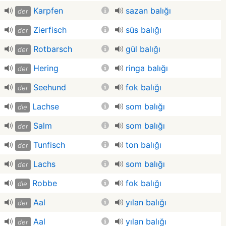
Karpfen
sazan balığı
der
Zierfisch
süs balığı
der
Rotbarsch
gül balığı
der
Hering
ringa balığı
der
Seehund
fok balığı
der
Lachse
som balığı
die
Salm
som balığı
der
Tunfisch
ton balığı
der
Lachs
som balığı
der
Robbe
fok balığı
die
Aal
yılan balığı
der
Aal
yılan balığı
der