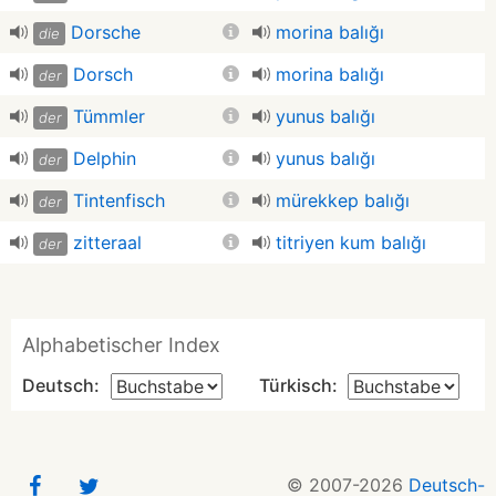
Dorsche
morina balığı
die
Dorsch
morina balığı
der
Tümmler
yunus balığı
der
Delphin
yunus balığı
der
Tintenfisch
mürekkep balığı
der
zitteraal
titriyen kum balığı
der
Alphabetischer Index
Deutsch:
Türkisch:
© 2007-2026
Deutsch-