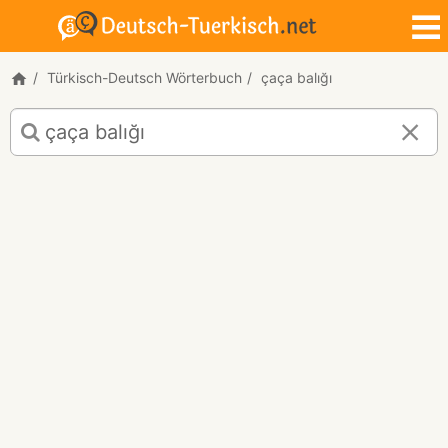
Türkisch-Deutsch Wörterbuch
çaça balığı
Türkisch-
Deutsch
Übersetzung
für
"çaça
balığı"