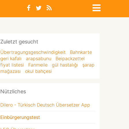
Zuletzt gesucht
Übertragungsgeschwindigkeit
Bahnkarte
geri kafalı
arapsabunu
Beipackzettel
fiyat listesi
Fanmeile
gül hastalığı
şarap
mağazası
okul bahçesi
Nützliches
Dilero - Türkisch Deutsch Übersetzer App
Einbürgerungstest