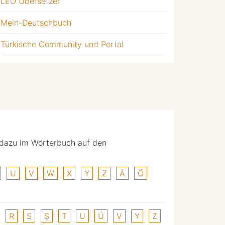
LEO Übersetzer
Mein-Deutschbuch
Türkische Community und Portal
 dazu im Wörterbuch auf den
U
V
W
X
Y
Z
Ä
Ö
R
S
Ş
T
U
Ü
V
Y
Z