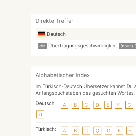
Direkte Treffer
Deutsch
Übertragungsgeschwindigkeit
die
{noun}
{
Alphabetischer Index
Im Türkisch-Deutsch Übersetzer kannst Du 
Anfangsbuchstaben des gesuchten Wortes.
Deutsch:
A
B
C
D
E
F
G
Ü
Türkisch:
A
B
C
Ç
D
E
F