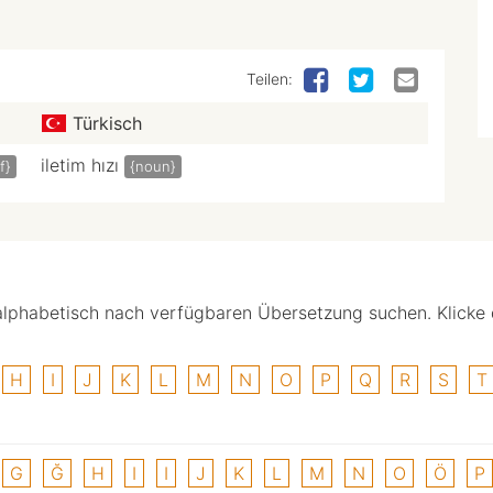
Teilen:
Türkisch
iletim hızı
f}
{noun}
alphabetisch nach verfügbaren Übersetzung suchen. Klicke
H
I
J
K
L
M
N
O
P
Q
R
S
T
G
Ğ
H
I
I
J
K
L
M
N
O
Ö
P