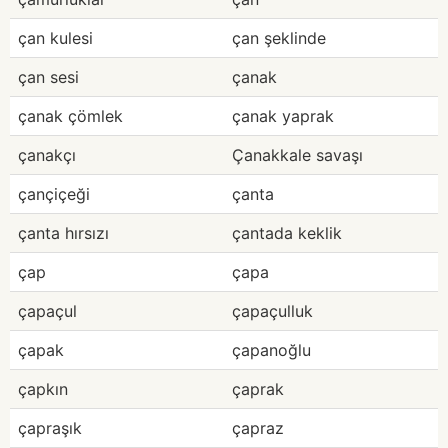
çan kulesi
çan şeklinde
çan sesi
çanak
çanak çömlek
çanak yaprak
çanakçı
Çanakkale savaşı
çançiçeği
çanta
çanta hırsızı
çantada keklik
çap
çapa
çapaçul
çapaçulluk
çapak
çapanoğlu
çapkın
çaprak
çapraşık
çapraz