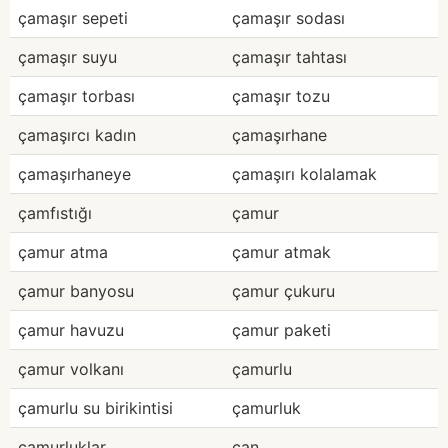
çamaşır sepeti
çamaşır sodası
çamaşır suyu
çamaşır tahtası
çamaşır torbası
çamaşır tozu
çamaşırcı kadın
çamaşırhane
çamaşırhaneye
çamaşırı kolalamak
çamfıstığı
çamur
çamur atma
çamur atmak
çamur banyosu
çamur çukuru
çamur havuzu
çamur paketi
çamur volkanı
çamurlu
çamurlu su birikintisi
çamurluk
çamurluklar
çan