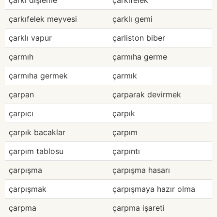
çarkı dişleme
çarkıfelek
çarkıfelek meyvesi
çarklı gemi
çarklı vapur
çarliston biber
çarmıh
çarmıha germe
çarmıha germek
çarmık
çarpan
çarparak devirmek
çarpıcı
çarpık
çarpık bacaklar
çarpım
çarpım tablosu
çarpıntı
çarpışma
çarpışma hasarı
çarpışmak
çarpışmaya hazır olma
çarpma
çarpma işareti