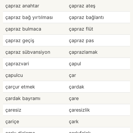
çapraz anahtar
çapraz ateş
çapraz bağ yırtılması
çapraz bağlantı
çapraz bulmaca
çapraz flüt
çapraz geçiş
çapraz pas
çapraz sübvansiyon
çaprazlamak
çaprazvari
çapul
çapulcu
çar
çarçur etmek
çardak
çardak bayramı
çare
çaresiz
çaresizlik
çariçe
çark