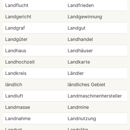
Landflucht
Landfrieden
Landgericht
Landgewinnung
Landgraf
Landgut
Landgüter
Landhandel
Landhaus
Landhäuser
Landhochzeit
Landkarte
Landkreis
Ländler
ländlich
ländliches Gebiet
Landluft
Landmaschinenhersteller
Landmasse
Landmine
Landnahme
Landnutzung
Landrat
Landrätin