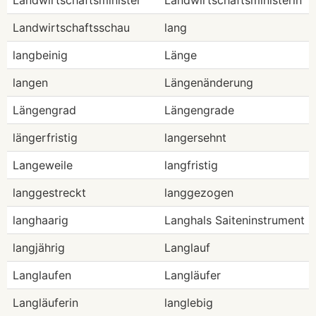
Landwirtschaftsminister
Landwirtschaftsministerin
Landwirtschaftsschau
lang
langbeinig
Länge
langen
Längenänderung
Längengrad
Längengrade
längerfristig
langersehnt
Langeweile
langfristig
langgestreckt
langgezogen
langhaarig
Langhals Saiteninstrument
langjährig
Langlauf
Langlaufen
Langläufer
Langläuferin
langlebig