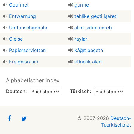
Gourmet
gurme
Entwarnung
tehlike geçti işareti
Umtauschgebühr
alım satım ücreti
Gleise
raylar
Papierservietten
kâğıt peçete
Ereignisraum
etkinlik alanı
Alphabetischer Index
Deutsch:
Türkisch:
© 2007-2026
Deutsch-
Tuerkisch.net