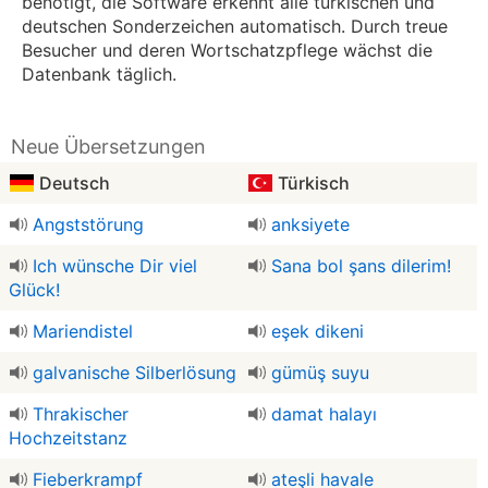
benötigt, die Software erkennt alle türkischen und
deutschen Sonderzeichen automatisch. Durch treue
Besucher und deren Wortschatzpflege wächst die
Datenbank täglich.
Neue Übersetzungen
Deutsch
Türkisch
Angststörung
anksiyete
Ich wünsche Dir viel
Sana bol şans dilerim!
Glück!
Mariendistel
eşek dikeni
galvanische Silberlösung
gümüş suyu
Thrakischer
damat halayı
Hochzeitstanz
Fieberkrampf
ateşli havale