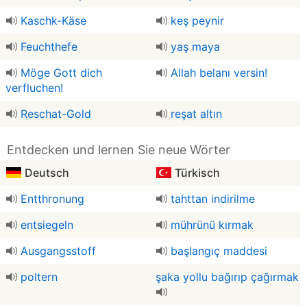
Kaschk-Käse
keş peynir
Feuchthefe
yaş maya
Möge Gott dich
Allah belanı versin!
verfluchen!
Reschat-Gold
reşat altın
Entdecken und lernen Sie neue Wörter
Deutsch
Türkisch
Entthronung
tahttan indirilme
entsiegeln
mührünü kırmak
Ausgangsstoff
başlangıç ​​maddesi
poltern
şaka yollu bağırıp çağırmak